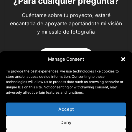
¿Para cualquier pregunta?
Cuéntame sobre tu proyecto, estaré
encantada de apoyarte aportándote mi visión
y mi estilo de fotografía
SOLICITAR
Manage Consent
COTIZACIÓN
To provide the best experiences, we use technologies like cookies to
store and/or access device information. Consenting to these
technologies will allow us to process data such as browsing behavior or
Pierre ALLAIN
unique IDs on this site. Not consenting or withdrawing consent, may
adversely affect certain features and functions.
22140 Saint Laurent, FRANCE
N° SIRET 93356873500015
Accept
© 2026 Pierre ALLAIN
Deny
Mentions Légales