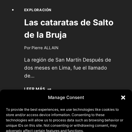
EXPLORACIÓN
Las cataratas de Salto
de la Bruja
Por
Pierre ALLAIN
La región de San Martín Después de
dos meses en Lima, fue el llamado
de…
LAS
LEER MÁS
CATARATAS
Manage Consent
DE
SALTO
To provide the best experiences, we use technologies like cookies to
DE
store and/or access device information. Consenting to these
LA
technologies will allow us to process data such as browsing behavior or
Pierre ALLAIN
BRUJA
unique IDs on this site. Not consenting or withdrawing consent, may
adversely affect certain features and functions.