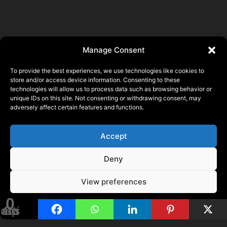
Manage Consent
To provide the best experiences, we use technologies like cookies to
store and/or access device information. Consenting to these
technologies will allow us to process data such as browsing behavior or
Pierre ALLAIN
unique IDs on this site. Not consenting or withdrawing consent, may
adversely affect certain features and functions.
22140 Saint Laurent, FRANCE
N° SIRET 93356873500015
Accept
© 2026 Pierre ALLAIN
Deny
Mentions Légales
View preferences
0
Política de cookies
Compartidos