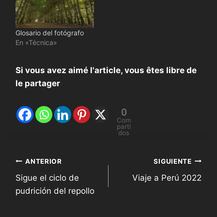
Glosario del fotógrafo
En «Técnica»
Si vous avez aimé l'article, vous êtes libre de
le partager
0
Com
parti
dos
Navegación
ANTERIOR
SIGUIENTE
Sigue el ciclo de
Viaje a Perú 2022
de
pudrición del repollo
entradas