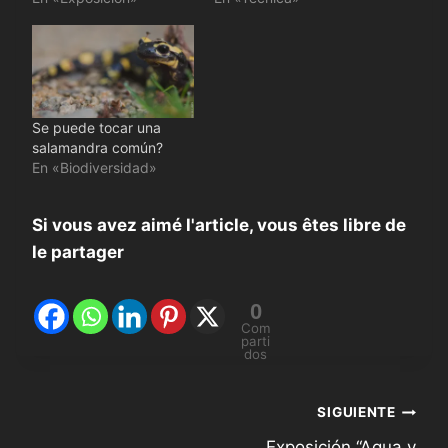
Se puede tocar una
salamandra común?
En «Biodiversidad»
Si vous avez aimé l'article, vous êtes libre de
le partager
0
Com
parti
dos
Navegación
SIGUIENTE
Exposición “Agua y