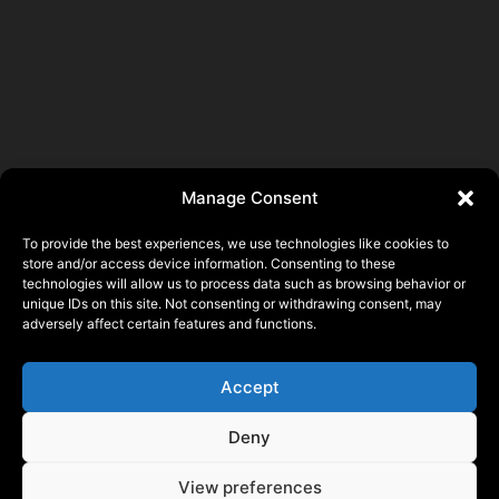
Manage Consent
To provide the best experiences, we use technologies like cookies to
store and/or access device information. Consenting to these
technologies will allow us to process data such as browsing behavior or
Pierre ALLAIN
unique IDs on this site. Not consenting or withdrawing consent, may
adversely affect certain features and functions.
22140 Saint Laurent, FRANCE
N° SIRET 93356873500015
Accept
© 2026 Pierre ALLAIN
Deny
Mentions Légales
View preferences