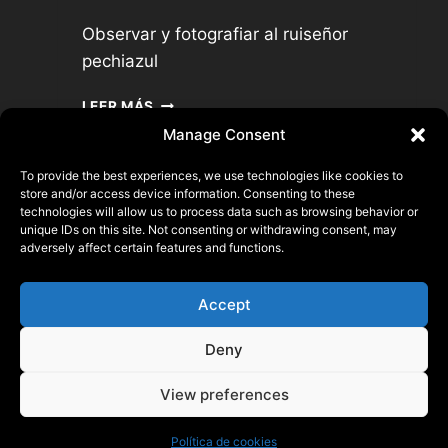
Observar y fotografiar al ruiseñor
pechiazul
EL
LEER MÁS
PECHIAZUL
Manage Consent
To provide the best experiences, we use technologies like cookies to
store and/or access device information. Consenting to these
technologies will allow us to process data such as browsing behavior or
Pierre ALLAIN
unique IDs on this site. Not consenting or withdrawing consent, may
adversely affect certain features and functions.
22140 Saint Laurent, FRANCE
N° SIRET 93356873500015
Accept
© 2026 Pierre ALLAIN
Deny
Mentions Légales
View preferences
Política de cookies