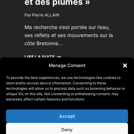
et des plumes »
Par
Pierre ALLAIN
Ma recherche s’est portée sur l’eau,
ses reflets et ses mouvements sur la
côte Bretonne…
EXPOSITION
LIRE LA SUITE
« DE
Manage Consent
L’EAU
ET
To provide the best experiences, we use technologies like cookies to
DES
store and/or access device information. Consenting to these
PLUMES »
technologies will allow us to process data such as browsing behavior or
Pierre ALLAIN
unique IDs on this site. Not consenting or withdrawing consent, may
adversely affect certain features and functions.
22140 Saint Laurent, FRANCE
N° SIRET 93356873500015
Accept
© 2026 Pierre ALLAIN
Deny