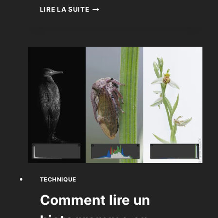
LA
LIRE LA SUITE
PROFONDEUR
DE
CHAMP
:
COMPRENDRE
ENFIN
LE
FLOU
ET
LA
NETTETÉ
TECHNIQUE
Comment lire un